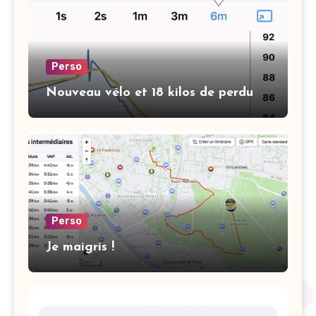
Perso
Nouveau vélo et 18 kilos de perdu
Perso
Je maigris !