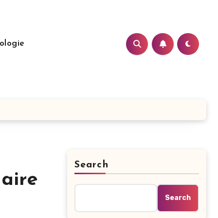
ologie
Search
laire
Search