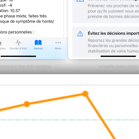
 avec entrées pré-remplies
conseils posts saisie