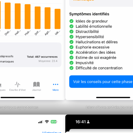
raphique symptomes
bilan d’une entrée journa