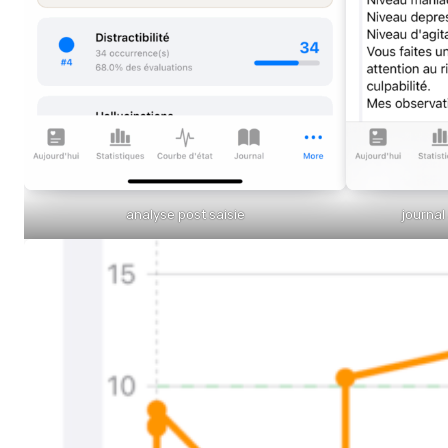
analyse post saisie
journal