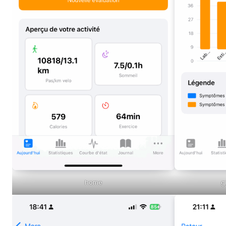
home
g